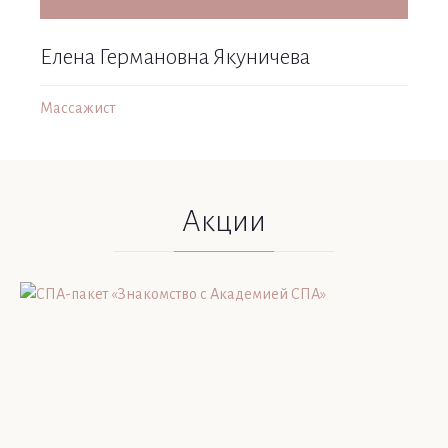
Елена Германовна Якуничева
Сер
Массажист
Масс
Акции